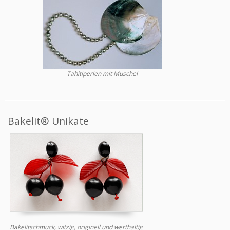
Tahitiperlen mit Muschel
Bakelit® Unikate
Bakelitschmuck, witzig, originell und werthaltig