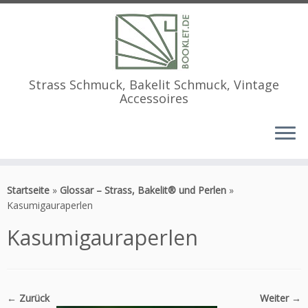
Strass Schmuck, Bakelit Schmuck, Vintage
Accessoires
Zum
Inhalt
Startseite
»
Glossar – Strass, Bakelit® und Perlen
»
springen
Kasumigauraperlen
Kasumigauraperlen
← Zurück
Weiter →