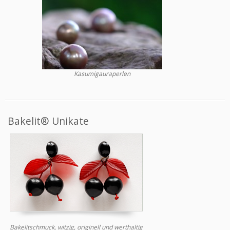
Kasumigauraperlen
Bakelit® Unikate
Bakelitschmuck, witzig, originell und werthaltig