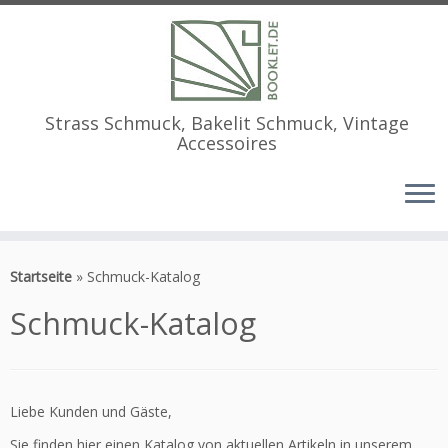
Strass Schmuck, Bakelit Schmuck, Vintage
Accessoires
Zum
Inhalt
Startseite
»
Schmuck-Katalog
springen
Schmuck-Katalog
Liebe Kunden und Gäste,
Sie finden hier einen Katalog von aktuellen Artikeln in unserem