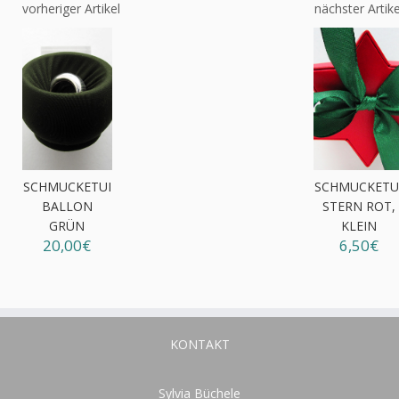
vorheriger Artikel
nächster Artike
SCHMUCKETUI
SCHMUCKETU
BALLON
STERN ROT,
GRÜN
KLEIN
20,00€
6,50€
KONTAKT
Sylvia Büchele