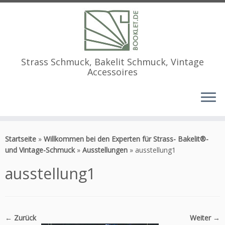
Strass Schmuck, Bakelit Schmuck, Vintage
Accessoires
Zum
Inhalt
Startseite
»
Willkommen bei den Experten für Strass- Bakelit®-
springen
und Vintage-Schmuck
»
Ausstellungen
»
ausstellung1
ausstellung1
← Zurück
Weiter →