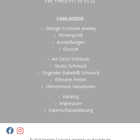
Fax: +49(0) 911 59 93 23
E-MAIL-ADRESSE
Vintage Costume Jewelry
Firmenprofil
Ausstellungen
Glossar
Art Déco Schmuck
Strass Schmuck
Originaler Bakelit® Schmuck
Erlesene Perlen
Ohrschmuck Variationen
Katalog
Impressum
Datenschutzerklärung
· © 2026
Vintage Costume Jewelery
by Booklet.de ·