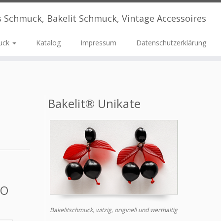
s Schmuck, Bakelit Schmuck, Vintage Accessoires
uck
Katalog
Impressum
Datenschutzerklärung
Bakelit® Unikate
CO
Bakelitschmuck, witzig, originell und werthaltig