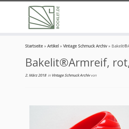
Zum
Inhalt
Startseite
»
Artikel
»
Vintage Schmuck Archiv
»
Bakelit®A
springen
Bakelit®Armreif, rot
2. März 2018
in
Vintage Schmuck Archiv
von