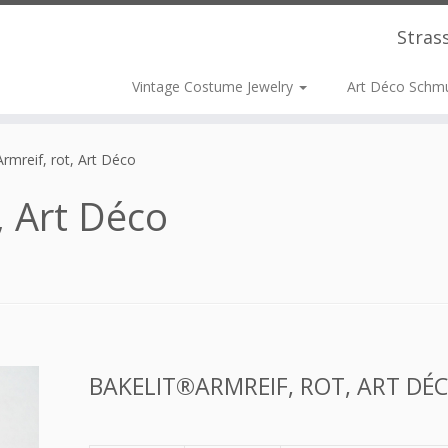
Stras
Vintage Costume Jewelry
Art Déco Schm
rmreif, rot, Art Déco
, Art Déco
BAKELIT®ARMREIF, ROT, ART DÉ