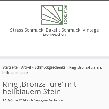
Strass Schmuck, Bakelit Schmuck, Vintage
Accessoires
Zum
Inhalt
Startseite
»
Artikel
»
Schmuckgeschenke
»
Ring ‚Bronzallure‘ mit
springen
hellblauem Stein
Ring ‚Bronzallure‘ mit
hellblauem Stein
25. Februar 2018
in
Schmuckgeschenke
von