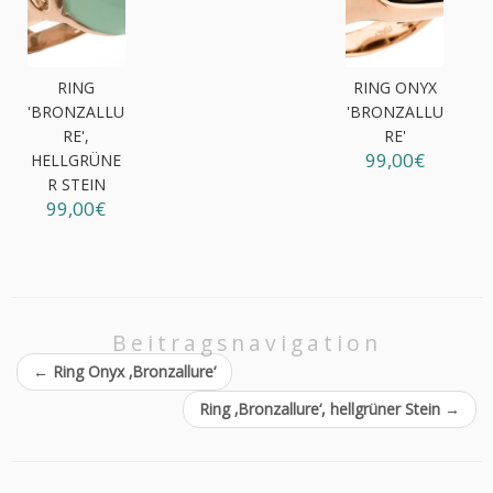
RING
RING ONYX
'BRONZALLU
'BRONZALLU
RE',
RE'
99,00€
HELLGRÜNE
R STEIN
99,00€
Beitragsnavigation
←
Ring Onyx ‚Bronzallure‘
Ring ‚Bronzallure‘, hellgrüner Stein
→