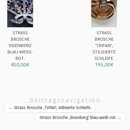
STRASS
STRASS
BROSCHE
BROSCHE
'EISENBERG'
'TRIFARI',
BLAU-WEISS-R
STILISIERTE
OT.
SCHLEIFE.
450,00€
195,00€
Beitragsnavigation
←
Strass Brosche ‚Trifari‘, stilisierte Schleife.
Strass Brosche ‚Eisenberg‘ blau-weiß-rot.
→