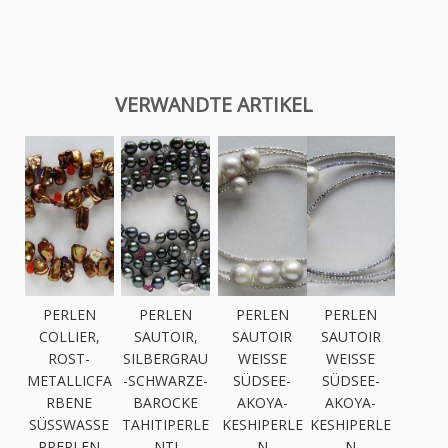
VERWANDTE ARTIKEL
PERLEN
PERLEN
PERLEN
PERLEN
COLLIER,
SAUTOIR,
SAUTOIR
SAUTOIR
ROST-
SILBERGRAU
WEISSE S
WEISSE S
METALLICFA
-SCHWARZE-
ÜDSEE-A
ÜDSEE-A
RBENE
BAROCKE
KOYA-K
KOYA-K
SÜSSWASSER
TAHITIPERLE
ESHIPERLEN
ESHIPERLEN
PERLEN
NTI