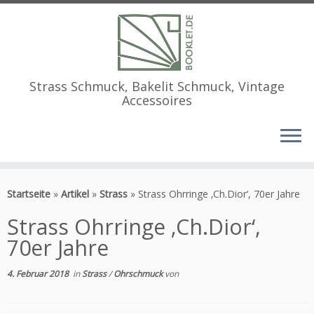
Strass Schmuck, Bakelit Schmuck, Vintage
Accessoires
Zum
Inhalt
Startseite
»
Artikel
»
Strass
»
Strass Ohrringe ‚Ch.Dior‘, 70er Jahre
springen
Strass Ohrringe ‚Ch.Dior‘,
70er Jahre
4. Februar 2018
in
Strass
/
Ohrschmuck
von