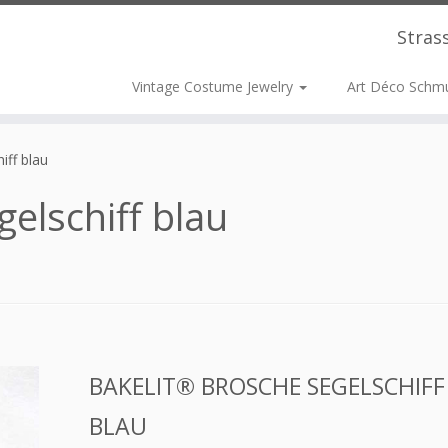
Stras
Vintage Costume Jewelry
Art Déco Schm
iff blau
elschiff blau
BAKELIT® BROSCHE SEGELSCHIFF
BLAU