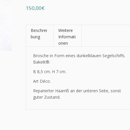
150,00€
Beschrei
Weitere
bung
Informati
onen
Brosche in Form eines dunkelblauen Segelschiffs.
Bakelit®
.
B 8,5 cm. H 7 cm.
Art Déco.
Reparierter Haarriß an der unteren Seite, sonst
guter Zustand.