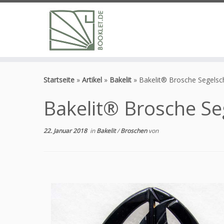
Zum
Inhalt
Startseite
»
Artikel
»
Bakelit
»
Bakelit® Brosche Segelsch
springen
Bakelit® Brosche Seg
22. Januar 2018
in
Bakelit
/
Broschen
von