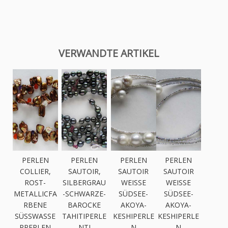
VERWANDTE ARTIKEL
PERLEN
PERLEN
PERLEN
PERLEN
COLLIER,
SAUTOIR,
SAUTOIR
SAUTOIR
ROST-
SILBERGRAU
WEISSE S
WEISSE S
METALLICFA
-SCHWARZE-
ÜDSEE-A
ÜDSEE-A
RBENE
BAROCKE
KOYA-K
KOYA-K
SÜSSWASSER
TAHITIPERLE
ESHIPERLEN
ESHIPERLEN
PERLEN
NTI