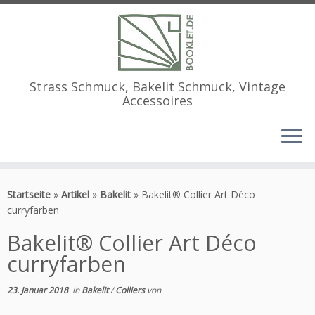
Strass Schmuck, Bakelit Schmuck, Vintage
Accessoires
Zum
Inhalt
Startseite
»
Artikel
»
Bakelit
»
Bakelit® Collier Art Déco
springen
curryfarben
Bakelit® Collier Art Déco
curryfarben
23. Januar 2018
in
Bakelit
/
Colliers
von