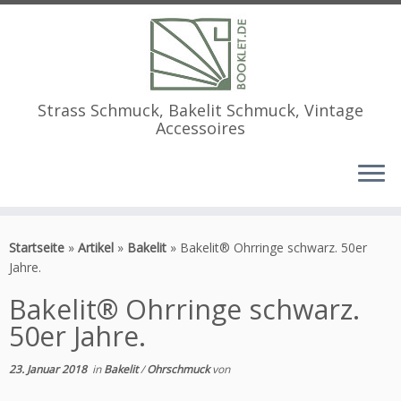
Strass Schmuck, Bakelit Schmuck, Vintage
Accessoires
Zum
Inhalt
Startseite
»
Artikel
»
Bakelit
»
Bakelit® Ohrringe schwarz. 50er
springen
Jahre.
Bakelit® Ohrringe schwarz.
50er Jahre.
23. Januar 2018
in
Bakelit
/
Ohrschmuck
von