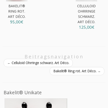
BAKELIT®
CELLULOID
RING ROT.
OHRRINGE
ART DÉCO.
SCHWARZ.
95,00€
ART DÉCO.
125,00€
Beitragsnavigation
←
Celluloid Ohrringe schwarz. Art Déco.
Bakelit® Ring rot. Art Déco.
→
Bakelit® Unikate