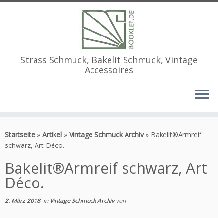
Strass Schmuck, Bakelit Schmuck, Vintage
Accessoires
Zum
Inhalt
Startseite
»
Artikel
»
Vintage Schmuck Archiv
»
Bakelit®Armreif
springen
schwarz, Art Déco.
Bakelit®Armreif schwarz, Art
Déco.
2. März 2018
in
Vintage Schmuck Archiv
von