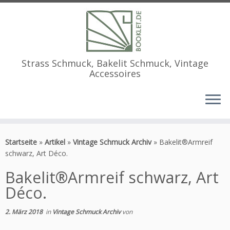
Strass Schmuck, Bakelit Schmuck, Vintage
Accessoires
Zum
Inhalt
Startseite
»
Artikel
»
Vintage Schmuck Archiv
»
Bakelit®Armreif
springen
schwarz, Art Déco.
Bakelit®Armreif schwarz, Art
Déco.
2. März 2018
in
Vintage Schmuck Archiv
von