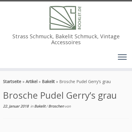
Strass Schmuck, Bakelit Schmuck, Vintage
Accessoires
Zum
Inhalt
Startseite
»
Artikel
»
Bakelit
»
Brosche Pudel Gerry’s grau
springen
Brosche Pudel Gerry’s grau
22. Januar 2018
in
Bakelit
/
Broschen
von