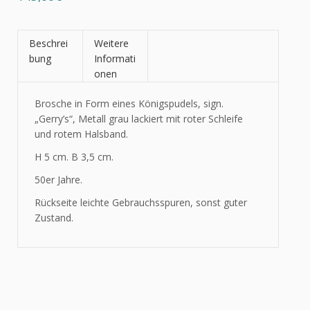
Beschrei
Weitere
bung
Informati
onen
Brosche in Form eines Königspudels, sign.
„Gerry’s“, Metall grau lackiert mit roter Schleife
und rotem Halsband.
H 5 cm. B 3,5 cm.
50er Jahre.
Rückseite leichte Gebrauchsspuren, sonst guter
Zustand.