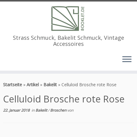
Strass Schmuck, Bakelit Schmuck, Vintage
Accessoires
Zum
Inhalt
Startseite
»
Artikel
»
Bakelit
»
Celluloid Brosche rote Rose
springen
Celluloid Brosche rote Rose
22. Januar 2018
in
Bakelit
/
Broschen
von