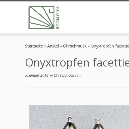
Zum
Inhalt
Startseite
»
Artikel
»
Ohrschmuck
»
Onyxtropfen facettie
springen
Onyxtropfen facetti
9. Januar 2018
in
Ohrschmuck
von