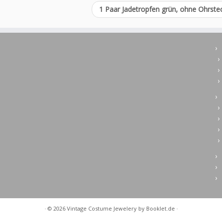
1 Paar Jadetropfen grün, ohne Ohrste
· © 2026
Vintage Costume Jewelery
by Booklet.de ·