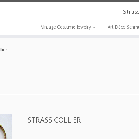
Stras
Vintage Costume Jewelry
Art Déco Schm
lier
STRASS COLLIER