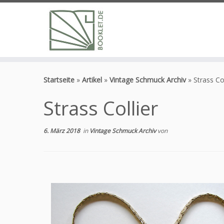
Zum
Inhalt
Startseite
»
Artikel
»
Vintage Schmuck Archiv
»
Strass Col
springen
Strass Collier
6. März 2018
in
Vintage Schmuck Archiv
von