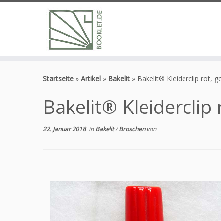
Zum
Inhalt
Startseite
»
Artikel
»
Bakelit
»
Bakelit® Kleiderclip rot, g
springen
Bakelit® Kleiderclip 
22. Januar 2018
in
Bakelit
/
Broschen
von