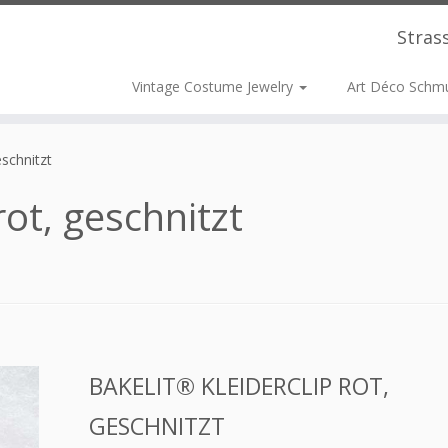
Stras
Vintage Costume Jewelry
Art Déco Schm
eschnitzt
rot, geschnitzt
BAKELIT® KLEIDERCLIP ROT,
GESCHNITZT