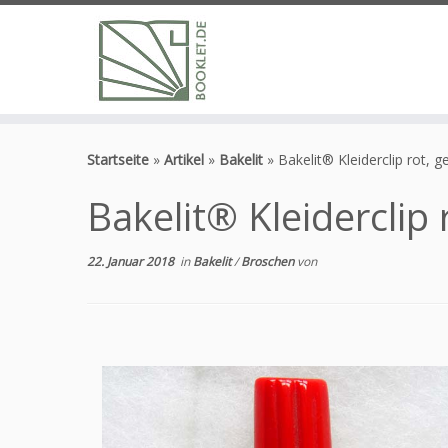
Zum
Inhalt
Startseite
»
Artikel
»
Bakelit
»
Bakelit® Kleiderclip rot, g
springen
Bakelit® Kleiderclip 
22. Januar 2018
in
Bakelit
/
Broschen
von