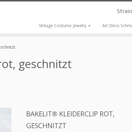
Stras
Vintage Costume Jewelry
Art Déco Schm
eschnitzt
rot, geschnitzt
BAKELIT® KLEIDERCLIP ROT,
GESCHNITZT