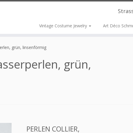
Stras
Vintage Costume Jewelry
Art Déco Schm
erlen, grün, linsenförmig
asserperlen, grün,
PERLEN COLLIER,