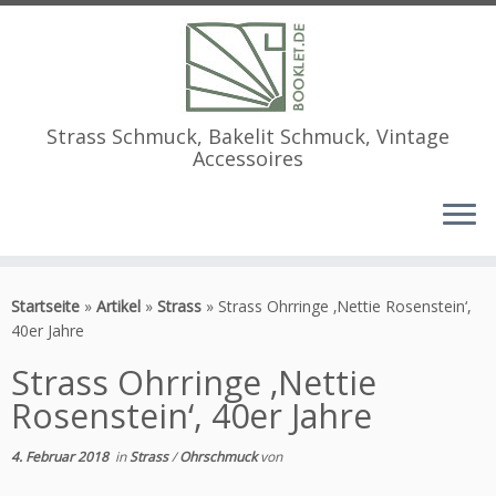
Strass Schmuck, Bakelit Schmuck, Vintage
Accessoires
Zum
Inhalt
Startseite
»
Artikel
»
Strass
»
Strass Ohrringe ‚Nettie Rosenstein‘,
springen
40er Jahre
Strass Ohrringe ‚Nettie
Rosenstein‘, 40er Jahre
4. Februar 2018
in
Strass
/
Ohrschmuck
von