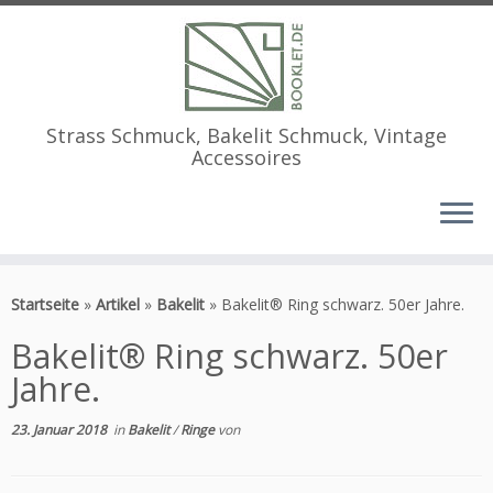
Strass Schmuck, Bakelit Schmuck, Vintage
Accessoires
Zum
Inhalt
Startseite
»
Artikel
»
Bakelit
»
Bakelit® Ring schwarz. 50er Jahre.
springen
Bakelit® Ring schwarz. 50er
Jahre.
23. Januar 2018
in
Bakelit
/
Ringe
von