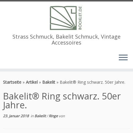
Strass Schmuck, Bakelit Schmuck, Vintage
Accessoires
Zum
Inhalt
Startseite
»
Artikel
»
Bakelit
»
Bakelit® Ring schwarz. 50er Jahre.
springen
Bakelit® Ring schwarz. 50er
Jahre.
23. Januar 2018
in
Bakelit
/
Ringe
von