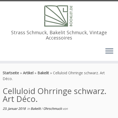
Strass Schmuck, Bakelit Schmuck, Vintage
Accessoires
Zum
Inhalt
Startseite
»
Artikel
»
Bakelit
»
Celluloid Ohrringe schwarz. Art
springen
Déco.
Celluloid Ohrringe schwarz.
Art Déco.
23. Januar 2018
in
Bakelit
/
Ohrschmuck
von